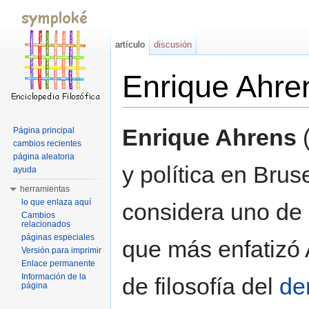
artículo
discusión
Enrique Ahre
Saltar a:
navegación
,
buscar
Enrique Ahrens
(
Página principal
cambios recientes
página aleatoria
y política en Brus
ayuda
herramientas
lo que enlaza aquí
considera uno de 
Cambios
relacionados
páginas especiales
que más enfatizó
Versión para imprimir
Enlace permanente
Información de la
de filosofía del
de
página