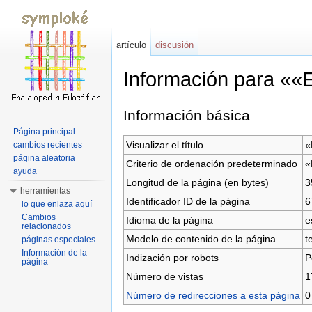
artículo
discusión
Información para ««
Saltar a:
navegación
,
buscar
Información básica
Página principal
Visualizar el título
«
cambios recientes
página aleatoria
Criterio de ordenación predeterminado
«
ayuda
Longitud de la página (en bytes)
3
herramientas
Identificador ID de la página
6
lo que enlaza aquí
Cambios
Idioma de la página
e
relacionados
Modelo de contenido de la página
t
páginas especiales
Información de la
Indización por robots
P
página
Número de vistas
1
Número de redirecciones a esta página
0