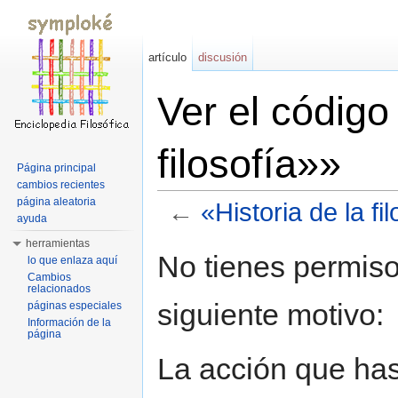
artículo
discusión
Ver el código
filosofía»»
Página principal
cambios recientes
página aleatoria
←
«Historia de la fi
ayuda
Saltar a:
navegación
,
buscar
herramientas
No tienes permiso
lo que enlaza aquí
Cambios
relacionados
siguiente motivo:
páginas especiales
Información de la
página
La acción que has 