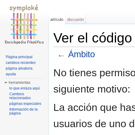
artículo
discusión
Ver el códig
←
Ámbito
Página principal
Saltar a:
navegación
,
buscar
cambios recientes
página aleatoria
No tienes permiso
ayuda
herramientas
siguiente motivo:
lo que enlaza aquí
Cambios
relacionados
La acción que has 
páginas especiales
Información de la
página
usuarios de uno d