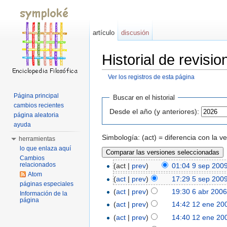
artículo
discusión
Historial de revisi
Ver los registros de esta página
Saltar a:
navegación
,
buscar
Página principal
Buscar en el historial
cambios recientes
Desde el año (y anteriores):
página aleatoria
ayuda
Simbología: (act) = diferencia con la v
herramientas
lo que enlaza aquí
Cambios
relacionados
(act |
prev
)
01:04 9 sep 200
Atom
(
act
|
prev
)
17:29 5 sep 200
páginas especiales
(
act
|
prev
)
19:30 6 abr 200
Información de la
página
(
act
|
prev
)
14:42 12 ene 20
(
act
|
prev
)
14:40 12 ene 20