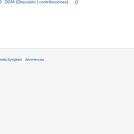
5
‎
DGM
(
Discusión
|
contribuciones
)
‎
. .
()
pedia Symploké
Advertencias