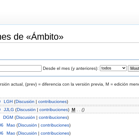
ones de «Ámbito»
Desde el mes (y anteriores):
ersión actual, (prev) = diferencia con la versión previa, M = edición men
9
‎
LGH
(
Discusión
|
contribuciones
)
9
‎
JJLG
(
Discusión
|
contribuciones
)
‎
M
. .
()
6
‎
DGM
(
Discusión
|
contribuciones
)
06
‎
Mao
(
Discusión
|
contribuciones
)
06
‎
Mao
(
Discusión
|
contribuciones
)