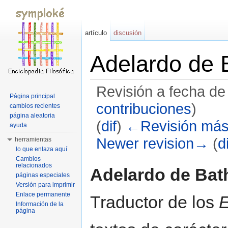
artículo
discusión
Adelardo de 
Revisión a fecha de
Página principal
contribuciones
)
cambios recientes
página aleatoria
(
dif
)
←Revisión más
ayuda
Newer revision→
(
di
herramientas
lo que enlaza aquí
Saltar a:
navegación
,
buscar
Cambios
relacionados
Adelardo de Bat
páginas especiales
Versión para imprimir
Enlace permanente
Traductor de los
E
Información de la
página