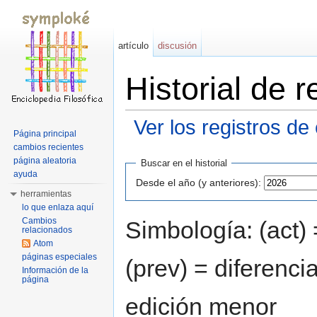
artículo
discusión
Historial de 
Ver los registros de
Página principal
Saltar a:
navegación
,
buscar
cambios recientes
página aleatoria
Buscar en el historial
ayuda
Desde el año (y anteriores):
herramientas
lo que enlaza aquí
Cambios
Simbología: (act) 
relacionados
Atom
páginas especiales
(prev) = diferenci
Información de la
página
edición menor