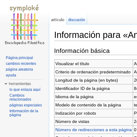
artículo
discusión
Información para «A
Saltar a:
navegación
,
buscar
Información básica
Página principal
Visualizar el título
A
cambios recientes
página aleatoria
Criterio de ordenación predeterminado
A
ayuda
Longitud de la página (en bytes)
2
herramientas
Identificador ID de la página
8
lo que enlaza aquí
Cambios
Idioma de la página
e
relacionados
Modelo de contenido de la página
t
páginas especiales
Información de la
Indización por robots
P
página
Número de vistas
2
Número de redirecciones a esta página
0