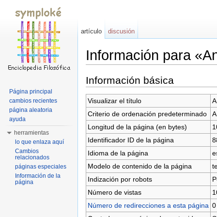
artículo
discusión
Información para «A
Saltar a:
navegación
,
buscar
Información básica
Página principal
Visualizar el título
A
cambios recientes
página aleatoria
Criterio de ordenación predeterminado
A
ayuda
Longitud de la página (en bytes)
1
herramientas
Identificador ID de la página
8
lo que enlaza aquí
Cambios
Idioma de la página
e
relacionados
Modelo de contenido de la página
t
páginas especiales
Información de la
Indización por robots
P
página
Número de vistas
1
Número de redirecciones a esta página
0