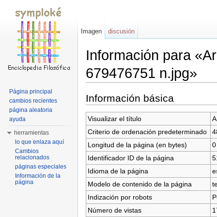
Imagen
discusión
Información para «
679476751 n.jpg»
Saltar a:
navegación
,
buscar
Página principal
Información básica
cambios recientes
página aleatoria
Visualizar el título
A
ayuda
Criterio de ordenación predeterminado
4
herramientas
lo que enlaza aquí
Longitud de la página (en bytes)
0
Cambios
Identificador ID de la página
5
relacionados
páginas especiales
Idioma de la página
e
Información de la
página
Modelo de contenido de la página
t
Indización por robots
P
Número de vistas
1