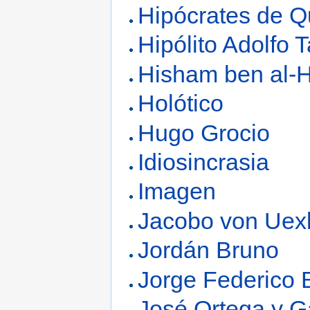
Hipócrates de Q
Hipólito Adolfo 
Hisham ben al-
Holótico
Hugo Grocio
Idiosincrasia
Imagen
Jacobo von Uexk
Jordán Bruno
Jorge Federico
José Ortega y G