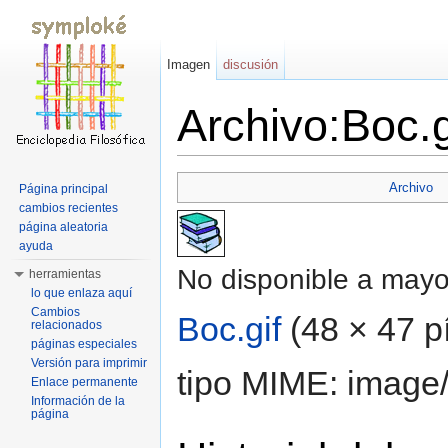
Imagen
discusión
Archivo:Boc.g
Saltar a:
navegación
,
buscar
Archivo
Página principal
cambios recientes
página aleatoria
ayuda
No disponible a mayo
herramientas
lo que enlaza aquí
Cambios
Boc.gif
‎
(48 × 47 p
relacionados
páginas especiales
Versión para imprimir
tipo MIME: image/
Enlace permanente
Información de la
página