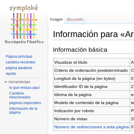
Imagen
discusión
Información para «A
Saltar a:
navegación
,
buscar
Información básica
Página principal
Visualizar el título
A
cambios recientes
página aleatoria
Criterio de ordenación predeterminado
C
ayuda
Longitud de la página (en bytes)
0
herramientas
Identificador ID de la página
2
lo que enlaza aquí
Cambios
Idioma de la página
e
relacionados
Modelo de contenido de la página
t
páginas especiales
Información de la
Indización por robots
P
página
Número de vistas
2
Número de redirecciones a esta página
0