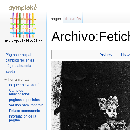
Imagen
discusión
Archivo:Fetic
Saltar a:
navegación
,
buscar
Archivo
Histo
Página principal
cambios recientes
página aleatoria
ayuda
herramientas
lo que enlaza aquí
Cambios
relacionados
páginas especiales
Versión para imprimir
Enlace permanente
Información de la
página