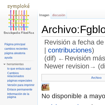
Imagen
discusión
Archivo:Fgbl
Revisión a fecha de
Página principal
|
contribuciones
)
cambios recientes
página aleatoria
(dif) ←Revisión más a
ayuda
Newer revision→ (di
herramientas
lo que enlaza aquí
Saltar a:
navegación
,
buscar
Cambios
relacionados
Archivo
páginas especiales
Versión para imprimir
Enlace permanente
No disponible a mayo
Información de la
página