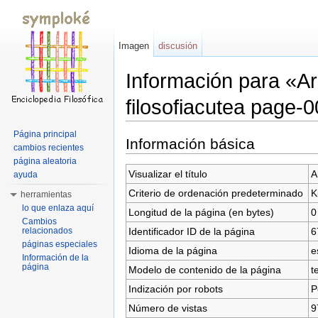
Imagen
discusión
Información para «Arc
filosofiacutea page-
Saltar a:
navegación
,
buscar
Página principal
Información básica
cambios recientes
página aleatoria
Visualizar el título
A
ayuda
Criterio de ordenación predeterminado
K
herramientas
lo que enlaza aquí
Longitud de la página (en bytes)
0
Cambios
Identificador ID de la página
6
relacionados
páginas especiales
Idioma de la página
e
Información de la
página
Modelo de contenido de la página
t
Indización por robots
P
Número de vistas
9