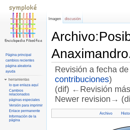
Imagen
discusión
Archivo:Posi
Anaximandro
Página principal
cambios recientes
página aleatoria
Revisión a fecha d
ayuda
contribuciones
)
herramientas
lo que enlaza aquí
(dif) ←Revisión más a
Cambios
relacionados
Newer revision→ (di
páginas especiales
Versión para imprimir
Saltar a:
navegación
,
buscar
Enlace permanente
Archivo
Histo
Información de la
página