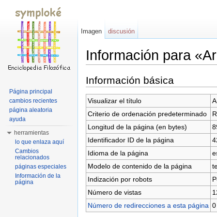
Imagen
discusión
Información para «
Saltar a:
navegación
,
buscar
Información básica
Página principal
Visualizar el título
A
cambios recientes
página aleatoria
Criterio de ordenación predeterminado
R
ayuda
Longitud de la página (en bytes)
8
herramientas
Identificador ID de la página
4
lo que enlaza aquí
Cambios
Idioma de la página
e
relacionados
Modelo de contenido de la página
t
páginas especiales
Información de la
Indización por robots
P
página
Número de vistas
1
Número de redirecciones a esta página
0