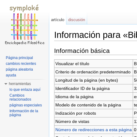
artículo
discusión
Información para «Bi
Saltar a:
navegación
,
buscar
Información básica
Página principal
Visualizar el título
B
cambios recientes
página aleatoria
Criterio de ordenación predeterminado
B
ayuda
Longitud de la página (en bytes)
5
herramientas
Identificador ID de la página
3
lo que enlaza aquí
Cambios
Idioma de la página
e
relacionados
Modelo de contenido de la página
t
páginas especiales
Información de la
Indización por robots
P
página
Número de vistas
1
Número de redirecciones a esta página
0