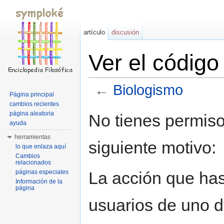
artículo
discusión
Ver el códig
←
Biologismo
Página principal
Saltar a:
navegación
,
buscar
cambios recientes
página aleatoria
No tienes permiso
ayuda
herramientas
siguiente motivo:
lo que enlaza aquí
Cambios
relacionados
La acción que has 
páginas especiales
Información de la
página
usuarios de uno d