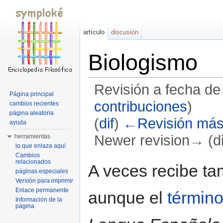
artículo
discusión
Biologismo
Revisión a fecha de
Página principal
contribuciones
)
cambios recientes
página aleatoria
(
dif
)
←Revisión más
ayuda
Newer revision→ (di
herramientas
lo que enlaza aquí
Saltar a:
navegación
,
buscar
Cambios
relacionados
A veces recibe t
páginas especiales
Versión para imprimir
Enlace permanente
aunque el
términ
Información de la
página