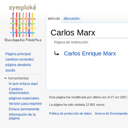
artículo
discusión
Carlos Marx
Página de redirección
Saltar a:
navegación
,
buscar
Carlos Enrique Marx
Página principal
cambios recientes
página aleatoria
ayuda
herramientas
lo que enlaza aquí
Cambios
relacionados
Esta página fue modificada por última vez el 27 oct 2007,
páginas especiales
Versión para imprimir
La página ha sido visitada 12 881 veces.
Enlace permanente
Política de protección de datos
Acerca de Enciclopedi
Información de la
página