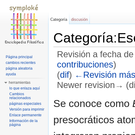
Categoría
discusión
Categoría:Es
Revisión a fecha de
Página principal
contribuciones
)
cambios recientes
página aleatoria
(
dif
)
←Revisión más
ayuda
Newer revision→ (di
herramientas
lo que enlaza aquí
Saltar a:
navegación
,
buscar
Cambios
relacionados
Se conoce como
páginas especiales
Versión para imprimir
Enlace permanente
presocráticos ato
Información de la
página