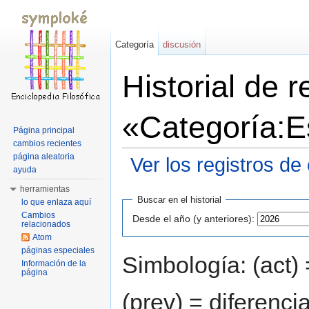
Categoría
discusión
Historial de 
«Categoría:E
Página principal
cambios recientes
página aleatoria
Ver los registros de
ayuda
Saltar a:
navegación
,
buscar
herramientas
Buscar en el historial
lo que enlaza aquí
Cambios
Desde el año (y anteriores):
relacionados
Atom
páginas especiales
Simbología: (act) 
Información de la
página
(prev) = diferenci