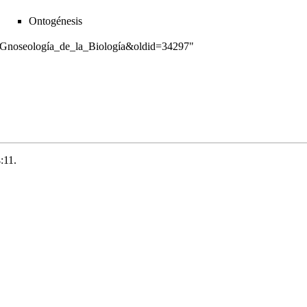
Ontogénesis
ía:Gnoseología_de_la_Biología&oldid=34297
"
:11.