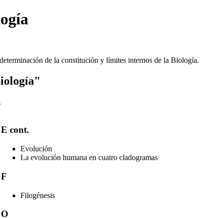
logía
a determinación de la constitución y límites internos de la
Biología
.
iología"
.
E cont.
Evolución
La evolución humana en cuatro cladogramas
F
Filogénesis
O