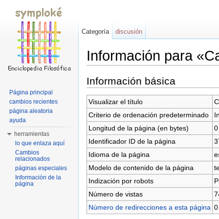
Categoría
discusión
Información para «Ca
Saltar a:
navegación
,
buscar
Información básica
Página principal
Visualizar el título
C
cambios recientes
página aleatoria
Criterio de ordenación predeterminado
I
ayuda
Longitud de la página (en bytes)
0
herramientas
Identificador ID de la página
3
lo que enlaza aquí
Cambios
Idioma de la página
e
relacionados
Modelo de contenido de la página
t
páginas especiales
Información de la
Indización por robots
P
página
Número de vistas
7
Número de redirecciones a esta página
0