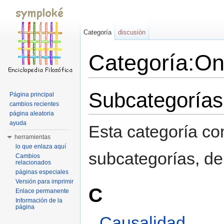
Categoría
discusión
Categoría:On
Saltar a:
navegación
,
buscar
Subcategorías
Página principal
cambios recientes
página aleatoria
ayuda
Esta categoría con
herramientas
lo que enlaza aquí
subcategorías, de 
Cambios
relacionados
páginas especiales
Versión para imprimir
C
Enlace permanente
Información de la
página
Causalidad