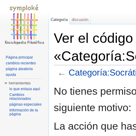
Categoría
discusión
Ver el código
«Categoría:S
Página principal
cambios recientes
página aleatoria
←
Categoría:Socrát
ayuda
Saltar a:
navegación
,
buscar
herramientas
No tienes permiso
lo que enlaza aquí
Cambios
relacionados
siguiente motivo:
páginas especiales
Información de la
página
La acción que has 