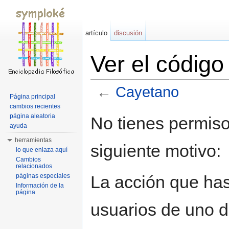
artículo
discusión
Ver el códig
←
Cayetano
Página principal
Saltar a:
navegación
,
buscar
cambios recientes
página aleatoria
No tienes permiso
ayuda
herramientas
siguiente motivo:
lo que enlaza aquí
Cambios
relacionados
La acción que has 
páginas especiales
Información de la
página
usuarios de uno d