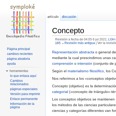
artículo
discusión
Concepto
Revisión a fecha de 04:05 6 jul 2021;
LGH
(
dif
)
←Revisión más antigua
| Ver la revisió
Saltar a:
navegación
,
buscar
Página principal
Representación
abstracta
o general de
cambios recientes
mediante la cual prescindimos unas car
página aleatoria
comprensión
o
intensión
(conjunto de p
ayuda
Según el
materialismo filosófico
, los C
herramientas
lo que enlaza aquí
Nos referimos a los «conceptos objetiv
Cambios
relacionados
Concepto (objetivo) es la determinación
páginas especiales
categorial
(«concepto de triángulo»-té
Versión para imprimir
Los conceptos objetivos se mantienen
Enlace permanente
Información de la
los métodos de las ciencias particulares
página
ciencias y categorías diferentes van f