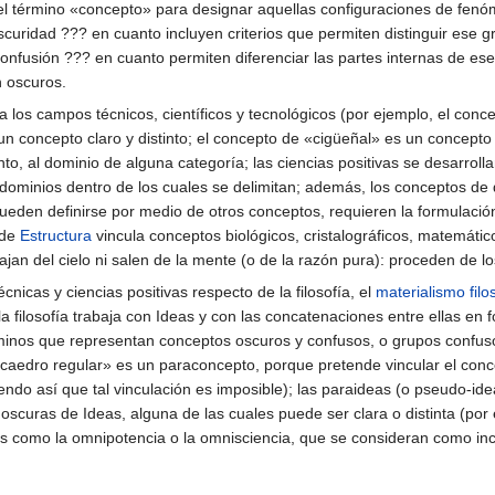
a el término «concepto» para designar aquellas configuraciones de fenó
scuridad ??? en cuanto incluyen criterios que permiten distinguir ese
confusión ??? en cuanto permiten diferenciar las partes internas de ese
n oscuros.
 a los campos técnicos, científicos y tecnológicos (por ejemplo, el c
s un concepto claro y distinto; el concepto de «cigüeñal» es un concept
nto, al dominio de alguna categoría; las ciencias positivas se desarrol
 dominios dentro de los cuales se delimitan; además, los conceptos de
ueden definirse por medio de otros conceptos, requieren la formulación
 de
Estructura
vincula conceptos biológicos, cristalográficos, matemátic
ajan del cielo ni salen de la mente (o de la razón pura): proceden de l
cnicas y ciencias positivas respecto de la filosofía, el
materialismo filo
la filosofía trabaja con Ideas y con las concatenaciones entre ellas en
inos que representan conceptos oscuros y confusos, o grupos confuso
ecaedro regular» es un paraconcepto, porque pretende vincular el concep
siendo así que tal vinculación es imposible); las paraideas (o pseudo-i
scuras de Ideas, alguna de las cuales puede ser clara o distinta (por
es como la omnipotencia o la omnisciencia, que se consideran como inco