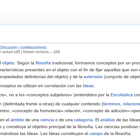
(
Discusión
|
contribuciones
)
n actual (dif) | Newer revision→ (dif)
l
objeto
. Según la
filosofía
tradicional, formamos conceptos por un pr
acterísticas presentes en el objeto con el fin de fijar aquellas que so
ropiedades definitorias del objeto) y de la
extensión
(conjunto de objet
onceptos se utilizan en correlación con las
Ideas
.
os», no a los «conceptos subjetivos» (entendidos por la
Escolástica
com
 (delimitada frente a otras) de cualquier contenido (
términos
,
relacion
rmino, «concepto de homotecia»-relación, «concepto de adicción»-oper
 en el
ámbito
de una
ciencia
o de una
categoría
. El
análisis
de las Ideas
 y constituye el objetivo principal de la filosofía. Las ciencias positiva
ormándose las Ideas. Las Ideas constituyen el
campo
de la filosofía.