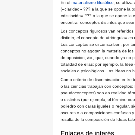
En el
materialismo filosófico
, se utiliz
(«claridad» ??? a la que se opone la o
«distinción» ??? a la que se opone la 
encontrar conceptos distintos que sea
Los conceptos rigurosos van referidos
distinto; el concepto de «triángulo» e
Los conceptos se circunscriben, por ta
conceptos no agotan la materia de los
de oposición, &c., que, cuando ya no p
totalidad de ellas; por ejemplo, la Idea
sociales o psicológicos. Las Ideas no b
Como criterio de discriminación entre té
o las ciencias trabajan con conceptos; 
pseudoconceptos) son en realidad térm
o distintos (por ejemplo, el término «d
poliedro con caras iguales o regular, 
oscuras o a composiciones confusas y o
resulta de la composición de Ideas tal
Enlaces de interés