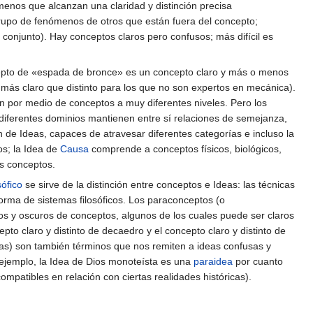
menos que alcanzan una claridad y distinción precisa
 grupo de fenómenos de otros que están fuera del concepto;
 conjunto). Hay conceptos claros pero confusos; más difícil es
oncepto de «espada de bronce» es un concepto claro y más o menos
o más claro que distinto para los que no son expertos en mecánica).
lan por medio de conceptos a muy diferentes niveles. Pero los
 diferentes dominios mantienen entre sí relaciones de semejanza,
 de Ideas, capaces de atravesar diferentes categorías e incluso la
os; la Idea de
Causa
comprende a conceptos físicos, biológicos,
os conceptos.
sófico
se sirve de la distinción entre conceptos e Ideas: las técnicas
 forma de sistemas filosóficos. Los paraconceptos (o
s y oscuros de conceptos, algunos de los cuales puede ser claros
to claro y distinto de decaedro y el concepto claro y distinto de
deas) son también términos que nos remiten a ideas confusas y
 ejemplo, la Idea de Dios monoteísta es una
paraidea
por cuanto
mpatibles en relación con ciertas realidades históricas).