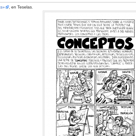
as»
, en Teselas.