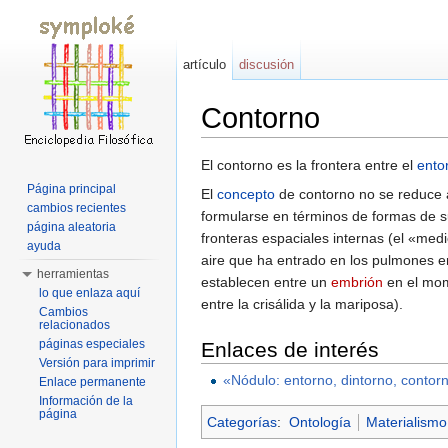
artículo
discusión
Contorno
Saltar a:
navegación
,
buscar
El contorno es la frontera entre el
ento
Página principal
El
concepto
de contorno no se reduce a
cambios recientes
formularse en términos de formas de su
página aleatoria
fronteras espaciales internas (el «medi
ayuda
aire que ha entrado en los pulmones en
herramientas
establecen entre un
embrión
en el mom
lo que enlaza aquí
entre la crisálida y la mariposa).
Cambios
relacionados
páginas especiales
Enlaces de interés
Versión para imprimir
«Nódulo: entorno, dintorno, contor
Enlace permanente
Información de la
página
Categorías
:
Ontología
Materialismo