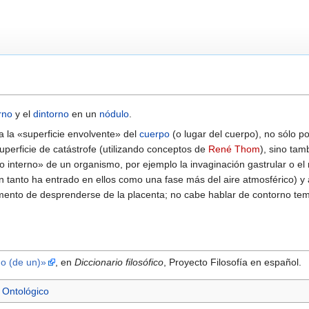
rno
y el
dintorno
en un
nódulo
.
 la «superficie envolvente» del
cuerpo
(o lugar del cuerpo), no sólo 
perficie de catástrofe (utilizando conceptos de
René Thom
), sino tam
o interno» de un organismo, por ejemplo la invaginación gastrular o el r
 tanto ha entrado en ellos como una fase más del aire atmosférico) y a 
ento de desprenderse de la placenta; no cabe hablar de contorno tempo
no (de un)»
, en
Diccionario filosófico
, Proyecto Filosofía en español.
 Ontológico