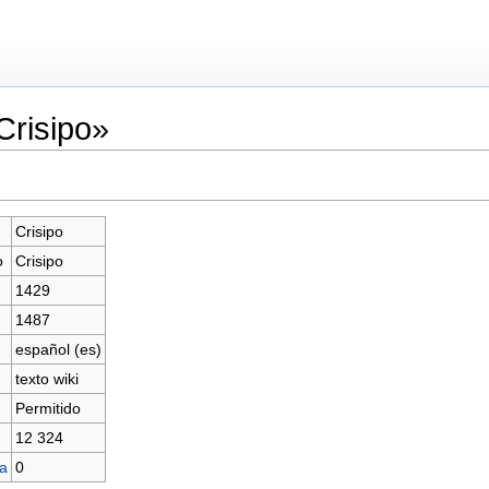
Crisipo»
Crisipo
o
Crisipo
1429
1487
español (es)
texto wiki
Permitido
12 324
na
0