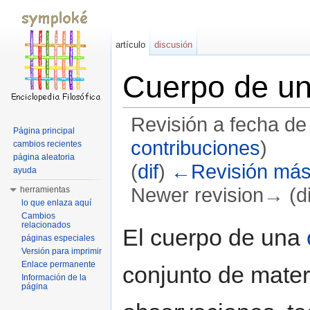
artículo
discusión
Cuerpo de un
Revisión a fecha de
Página principal
contribuciones
)
cambios recientes
página aleatoria
(
dif
)
←Revisión más
ayuda
Newer revision→ (di
herramientas
lo que enlaza aquí
Saltar a:
navegación
,
buscar
Cambios
relacionados
El cuerpo de una
páginas especiales
Versión para imprimir
Enlace permanente
conjunto de mater
Información de la
página