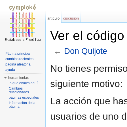
artículo
discusión
Ver el códig
←
Don Quijote
Página principal
Saltar a:
navegación
,
buscar
cambios recientes
página aleatoria
No tienes permiso
ayuda
herramientas
siguiente motivo:
lo que enlaza aquí
Cambios
relacionados
La acción que has 
páginas especiales
Información de la
página
usuarios de uno d