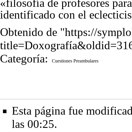
«filosofía de profesores par
identificado con el
eclectic
Obtenido de "
https://sympl
title=Doxografía&oldid=31
Categoría
:
Cuestiones Preambulares
Esta página fue modificad
las 00:25.