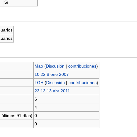
Sí
suarios
suarios
Mao
(
Discusión
|
contribuciones
)
10:22 8 ene 2007
LGH
(
Discusión
|
contribuciones
)
23:13 13 abr 2011
6
4
 últimos 91 días)
0
0