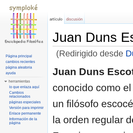
artículo
discusión
Juan Duns E
(Redirigido desde
D
Página principal
Saltar a:
navegación
,
buscar
cambios recientes
página aleatoria
Juan Duns Esco
ayuda
herramientas
conocido como e
lo que enlaza aquí
Cambios
relacionados
un filósofo escoc
páginas especiales
Versión para imprimir
Enlace permanente
la orden regular d
Información de la
página