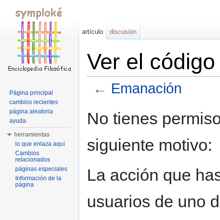
artículo
discusión
Ver el códig
←
Emanación
Página principal
Saltar a:
navegación
,
buscar
cambios recientes
página aleatoria
No tienes permiso
ayuda
herramientas
siguiente motivo:
lo que enlaza aquí
Cambios
relacionados
La acción que has 
páginas especiales
Información de la
página
usuarios de uno d