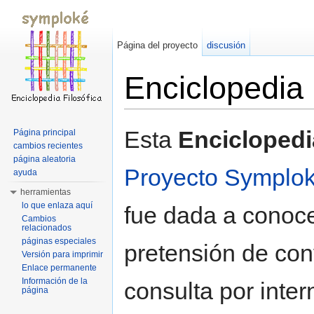
Página del proyecto
discusión
Enciclopedia
Saltar a:
navegación
,
buscar
Esta
Enciclopedia
Página principal
cambios recientes
página aleatoria
Proyecto Symplo
ayuda
herramientas
lo que enlaza aquí
fue dada a conoce
Cambios
relacionados
páginas especiales
pretensión de conv
Versión para imprimir
Enlace permanente
Información de la
consulta por intern
página