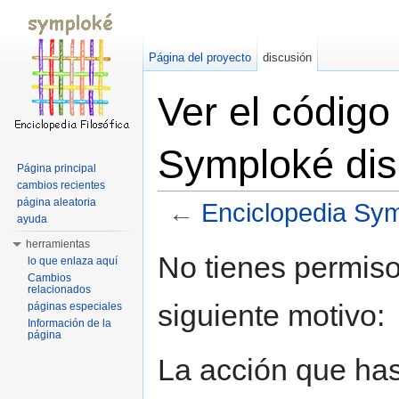
Página del proyecto
discusión
Ver el código
Symploké dis
Página principal
cambios recientes
página aleatoria
←
Enciclopedia Sym
ayuda
Saltar a:
navegación
,
buscar
herramientas
No tienes permiso
lo que enlaza aquí
Cambios
relacionados
siguiente motivo:
páginas especiales
Información de la
página
La acción que has 