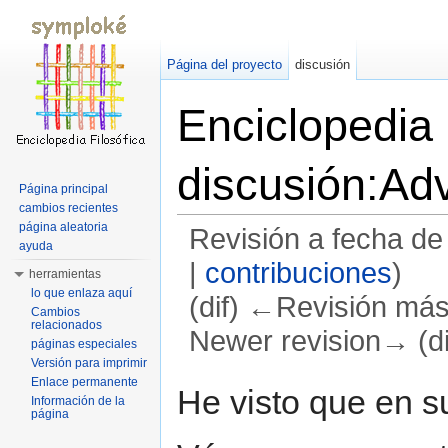
Página del proyecto
discusión
Enciclopedia
discusión:Ad
Página principal
cambios recientes
página aleatoria
Revisión a fecha de
ayuda
|
contribuciones
)
herramientas
lo que enlaza aquí
(dif) ←Revisión más a
Cambios
relacionados
Newer revision→ (di
páginas especiales
Versión para imprimir
Saltar a:
navegación
,
buscar
Enlace permanente
He visto que en s
Información de la
página