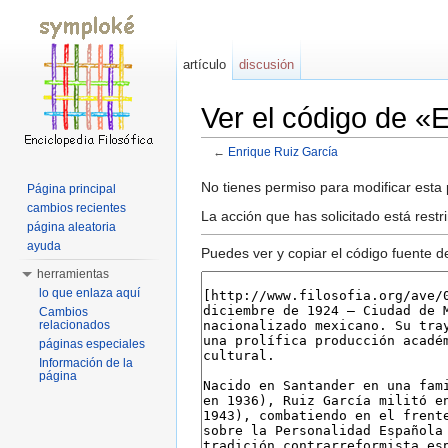
artículo
discusión
Ver el código de «
←
Enrique Ruiz García
Saltar a:
navegación
,
buscar
No tienes permiso para modificar esta p
Página principal
cambios recientes
La acción que has solicitado está rest
página aleatoria
ayuda
Puedes ver y copiar el código fuente d
herramientas
lo que enlaza aquí
Cambios
relacionados
páginas especiales
Información de la
página