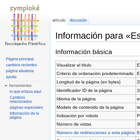
artículo
discusión
Información para «E
Saltar a:
navegación
,
buscar
Información básica
Página principal
Visualizar el título
E
cambios recientes
página aleatoria
Criterio de ordenación predeterminado
E
ayuda
Longitud de la página (en bytes)
2
herramientas
Identificador ID de la página
1
lo que enlaza aquí
Cambios
Idioma de la página
e
relacionados
Modelo de contenido de la página
t
páginas especiales
Información de la
Indización por robots
P
página
Número de vistas
3
Número de redirecciones a esta página
0