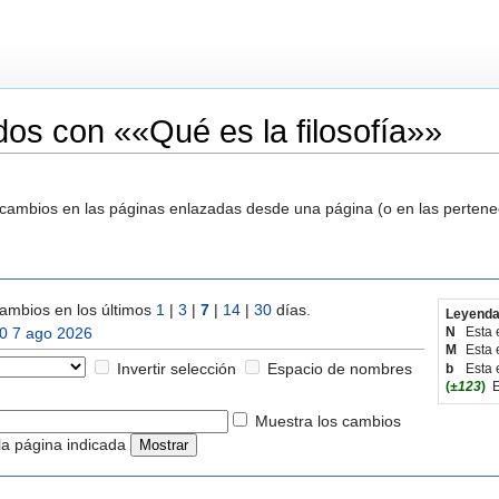
os con ««Qué es la filosofía»»
s cambios en las páginas enlazadas desde una página (o en las perten
ambios en los últimos
1
|
3
|
7
|
14
|
30
días.
Leyenda
0 7 ago 2026
N
Esta 
M
Esta 
Invertir selección
Espacio de nombres
b
Esta 
(
±123
)
E
Muestra los cambios
la página indicada