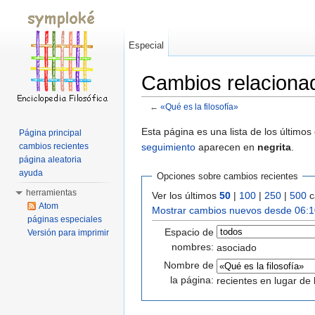
Especial
Cambios relacionad
←
«Qué es la filosofía»
Saltar a:
navegación
,
buscar
Esta página es una lista de los último
Página principal
seguimiento
aparecen en
negrita
.
cambios recientes
página aleatoria
ayuda
Opciones sobre cambios recientes
herramientas
Ver los últimos
50
|
100
|
250
|
500
c
Atom
Mostrar cambios nuevos desde 06:1
páginas especiales
Espacio de
Versión para imprimir
nombres:
asociado
Nombre de
la página:
recientes en lugar de 