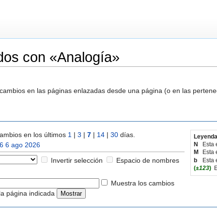
dos con «Analogía»
s cambios en las páginas enlazadas desde una página (o en las perten
ambios en los últimos
1
|
3
|
7
|
14
|
30
días.
Leyenda
6 6 ago 2026
N
Esta 
M
Esta 
Invertir selección
Espacio de nombres
b
Esta 
(
±123
)
E
Muestra los cambios
la página indicada