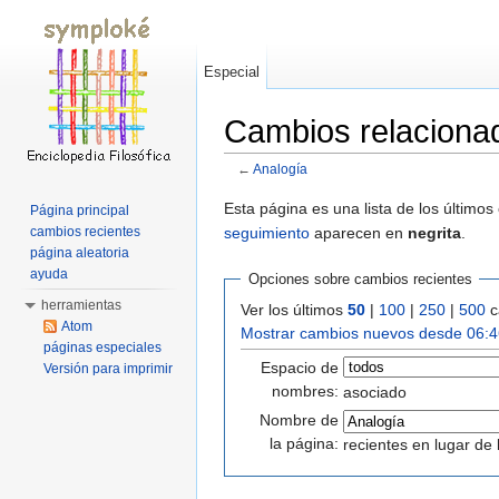
Especial
Cambios relaciona
←
Analogía
Saltar a:
navegación
,
buscar
Esta página es una lista de los último
Página principal
seguimiento
aparecen en
negrita
.
cambios recientes
página aleatoria
ayuda
Opciones sobre cambios recientes
herramientas
Ver los últimos
50
|
100
|
250
|
500
c
Atom
Mostrar cambios nuevos desde 06:4
páginas especiales
Espacio de
Versión para imprimir
nombres:
asociado
Nombre de
la página:
recientes en lugar de 