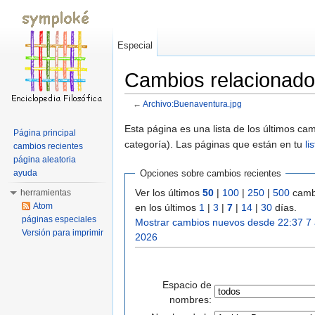
Especial
Cambios relacionado
←
Archivo:Buenaventura.jpg
Saltar a:
navegación
,
buscar
Esta página es una lista de los últimos c
Página principal
categoría). Las páginas que están en tu
li
cambios recientes
página aleatoria
ayuda
Opciones sobre cambios recientes
Ver los últimos
50
|
100
|
250
|
500
camb
herramientas
Atom
en los últimos
1
|
3
|
7
|
14
|
30
días.
páginas especiales
Mostrar cambios nuevos desde 22:37 7
Versión para imprimir
2026
Espacio de
nombres: