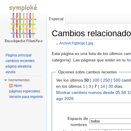
Especial
Cambios relacionado
←
Archivo:Fgblogo1.jpg
Saltar a:
navegación
,
buscar
Esta página es una lista de los últimos c
Página principal
categoría). Las páginas que están en tu
li
cambios recientes
página aleatoria
ayuda
Opciones sobre cambios recientes
Ver los últimos
50
|
100
|
250
|
500
camb
herramientas
Atom
en los últimos
1
|
3
|
7
|
14
|
30
días.
páginas especiales
Mostrar cambios nuevos desde 05:58 1
Versión para imprimir
ago 2026
Espacio de
nombres: