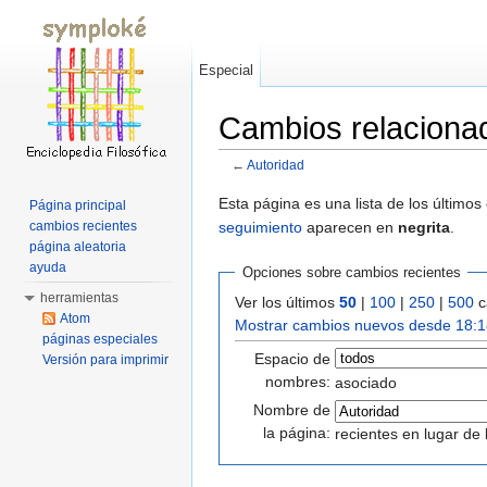
Especial
Cambios relaciona
←
Autoridad
Saltar a:
navegación
,
buscar
Esta página es una lista de los último
Página principal
seguimiento
aparecen en
negrita
.
cambios recientes
página aleatoria
ayuda
Opciones sobre cambios recientes
herramientas
Ver los últimos
50
|
100
|
250
|
500
c
Atom
Mostrar cambios nuevos desde 18:1
páginas especiales
Espacio de
Versión para imprimir
nombres:
asociado
Nombre de
la página:
recientes en lugar de 