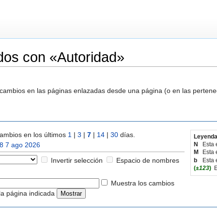
dos con «Autoridad»
s cambios en las páginas enlazadas desde una página (o en las perten
ambios en los últimos
1
|
3
|
7
|
14
|
30
días.
Leyenda
8 7 ago 2026
N
Esta 
M
Esta 
Invertir selección
Espacio de nombres
b
Esta 
(
±123
)
E
Muestra los cambios
la página indicada