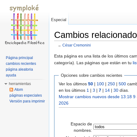
Especial
Cambios relacionado
←
César Cremonini
Saltar a:
navegación
,
buscar
Esta página es una lista de los últimos c
Página principal
categoría). Las páginas que están en tu
li
cambios recientes
página aleatoria
ayuda
Opciones sobre cambios recientes
Ver los últimos
50
|
100
|
250
|
500
camb
herramientas
Atom
en los últimos
1
|
3
|
7
|
14
|
30
días.
páginas especiales
Mostrar cambios nuevos desde 13:18 9
Versión para imprimir
2026
Espacio de
nombres: