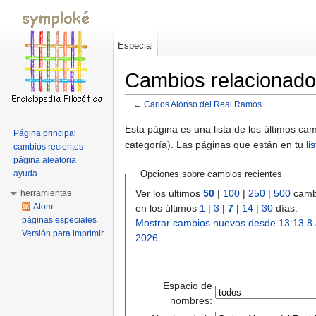
Especial
Cambios relacionado
←
Carlos Alonso del Real Ramos
Saltar a:
navegación
,
buscar
Esta página es una lista de los últimos c
Página principal
categoría). Las páginas que están en tu
li
cambios recientes
página aleatoria
ayuda
Opciones sobre cambios recientes
Ver los últimos
50
|
100
|
250
|
500
camb
herramientas
Atom
en los últimos
1
|
3
|
7
|
14
|
30
días.
páginas especiales
Mostrar cambios nuevos desde 13:13 8
Versión para imprimir
2026
Espacio de
nombres: