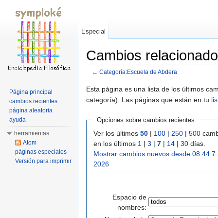
Especial
Cambios relacionado
←
Categoría:Escuela de Abdera
Saltar a:
navegación
,
buscar
Esta página es una lista de los últimos c
Página principal
categoría). Las páginas que están en tu
li
cambios recientes
página aleatoria
ayuda
Opciones sobre cambios recientes
Ver los últimos
50
|
100
|
250
|
500
camb
herramientas
Atom
en los últimos
1
|
3
|
7
|
14
|
30
días.
páginas especiales
Mostrar cambios nuevos desde 08:44 7
Versión para imprimir
2026
Espacio de
nombres: